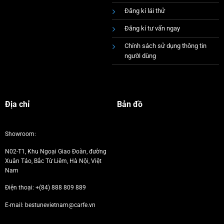
Đăng kí lái thử
Đăng kí tư vấn ngay
Chính sách sử dụng thông tin
người dùng
Địa chỉ
Bản đồ
Showroom:
N02-T1, Khu Ngoại Giao Đoàn, đường
Xuân Tảo, Bắc Từ Liêm, Hà Nội, Việt
Nam
Điện thoại:
+(84) 888 809 889
E-mail: bestunevietnam@carfe.vn