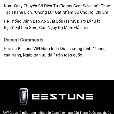
Núm Xoay Chuyển Số Điện Tử (Rotary Gear Selector): Thao
Tác Thanh Lịch, “Chống Lú” Gạt Nhầm Số Cho Hội Chị Em
Hệ Thống Cảnh Báo Áp Suất Lốp (TPMS): Trợ Lý “Bắt
Bệnh” Xịt Lốp Sớm, Cứu Nguy Bộ Mâm Đắt Tiền
Recent Comments
Hảo
on
Bestune Việt Nam triển khai chương trình “Tháng
của Nàng, Ngập tràn ưu đãi” trên toàn quốc
FAW Group là một trong những tập đoàn ô tô hàng đầu Trung Quốc, trực thuộc