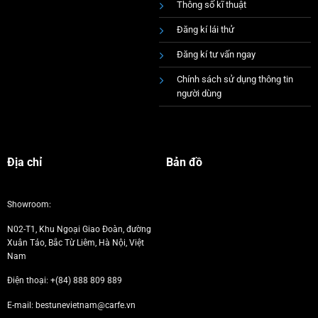
Thông số kĩ thuật
Đăng kí lái thử
Đăng kí tư vấn ngay
Chính sách sử dụng thông tin
người dùng
Địa chỉ
Bản đồ
Showroom:
N02-T1, Khu Ngoại Giao Đoàn, đường
Xuân Tảo, Bắc Từ Liêm, Hà Nội, Việt
Nam
Điện thoại:
+(84) 888 809 889
E-mail: bestunevietnam@carfe.vn