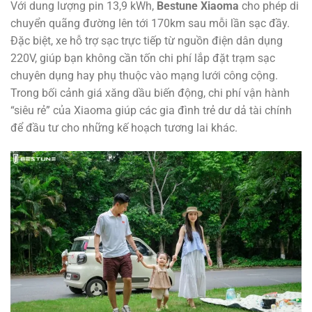
Với dung lượng pin 13,9 kWh,
Bestune Xiaoma
cho phép di
chuyển quãng đường lên tới 170km sau mỗi lần sạc đầy.
Đặc biệt, xe hỗ trợ sạc trực tiếp từ nguồn điện dân dụng
220V, giúp bạn không cần tốn chi phí lắp đặt trạm sạc
chuyên dụng hay phụ thuộc vào mạng lưới công cộng.
Trong bối cảnh giá xăng dầu biến động, chi phí vận hành
“siêu rẻ” của Xiaoma giúp các gia đình trẻ dư dả tài chính
để đầu tư cho những kế hoạch tương lai khác.