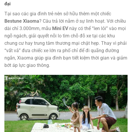
đại
Tại sao các gia đình trẻ nên sở hữu thêm một chiếc
Bestune Xiaoma
? Câu trả lời nằm ở sự linh hoạt. Với chiều
dài chỉ 3.000mm, mẫu
Mini EV
này có thể “len lỏi” vào mọi
ngõ ngách, giải quyết nỗi lo tìm chỗ đỗ xe tại các khu
chung cư hay trung tâm thương mại chật hẹp. Thay vì phải
“vất vả” đưa chiếc xe lớn ra phố chỉ để đi quãng đường
ngắn, Xiaoma giúp gia đình bạn tiết kiệm thời gian và giảm
bớt áp lực giao thông.