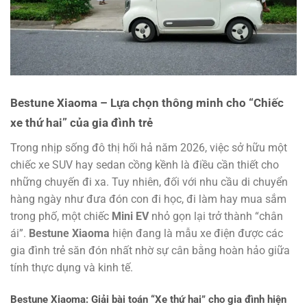
Bestune Xiaoma – Lựa chọn thông minh cho “Chiếc
xe thứ hai” của gia đình trẻ
Trong nhịp sống đô thị hối hả năm 2026, việc sở hữu một
chiếc xe SUV hay sedan cồng kềnh là điều cần thiết cho
những chuyến đi xa. Tuy nhiên, đối với nhu cầu di chuyển
hàng ngày như đưa đón con đi học, đi làm hay mua sắm
trong phố, một chiếc
Mini EV
nhỏ gọn lại trở thành “chân
ái”.
Bestune Xiaoma
hiện đang là mẫu xe điện được các
gia đình trẻ săn đón nhất nhờ sự cân bằng hoàn hảo giữa
tính thực dụng và kinh tế.
Bestune Xiaoma: Giải bài toán “Xe thứ hai” cho gia đình hiện