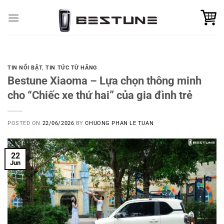
Skip
to
content
TIN NỔI BẬT
,
TIN TỨC TỪ HÃNG
Bestune Xiaoma – Lựa chọn thông minh
cho “Chiếc xe thứ hai” của gia đình trẻ
POSTED ON
22/06/2026
BY
CHUONG PHAN LE TUAN
22
Jun