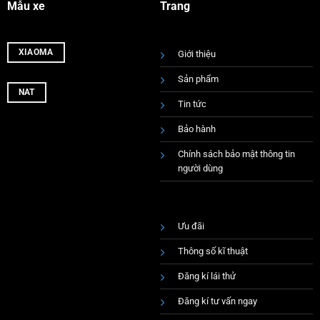
Mẫu xe
Trang
XIAOMA
Giới thiệu
Sản phẩm
NAT
Tin tức
Bảo hành
Chính sách bảo mật thông tin
người dùng
Ưu đãi
Thông số kĩ thuật
Đăng kí lái thử
Đăng kí tư vấn ngay