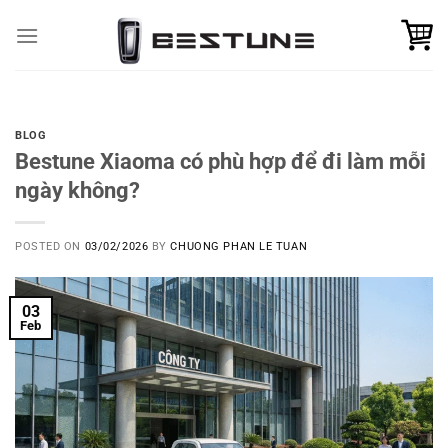
Skip
to
content
BLOG
Bestune Xiaoma có phù hợp để đi làm mỗi
ngày không?
POSTED ON
03/02/2026
BY
CHUONG PHAN LE TUAN
03
Feb