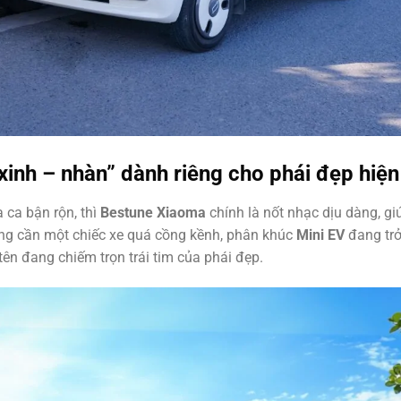
inh – nhàn” dành riêng cho phái đẹp hiện
 ca bận rộn, thì
Bestune Xiaoma
chính là nốt nhạc dịu dàng, gi
ông cần một chiếc xe quá cồng kềnh, phân khúc
Mini EV
đang trở
tên đang chiếm trọn trái tim của phái đẹp.