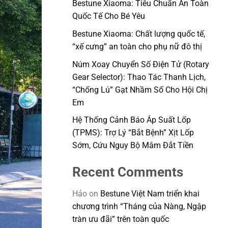
Bestune Xiaoma: Tiêu Chuẩn An Toàn
Quốc Tế Cho Bé Yêu
Bestune Xiaoma: Chất lượng quốc tế,
“xế cưng” an toàn cho phụ nữ đô thị
Núm Xoay Chuyển Số Điện Tử (Rotary
Gear Selector): Thao Tác Thanh Lịch,
“Chống Lú” Gạt Nhầm Số Cho Hội Chị
Em
Hệ Thống Cảnh Báo Áp Suất Lốp
(TPMS): Trợ Lý “Bắt Bệnh” Xịt Lốp
Sớm, Cứu Nguy Bộ Mâm Đắt Tiền
Recent Comments
Hảo
on
Bestune Việt Nam triển khai
chương trình “Tháng của Nàng, Ngập
tràn ưu đãi” trên toàn quốc