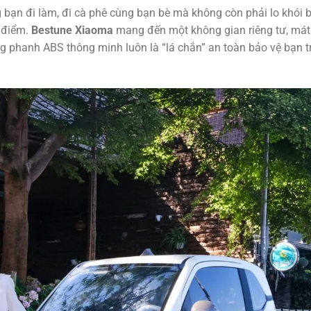
bạn đi làm, đi cà phê cùng bạn bè mà không còn phải lo khói 
 điểm.
Bestune Xiaoma
mang đến một không gian riêng tư, mát
g phanh ABS thông minh luôn là “lá chắn” an toàn bảo vệ bạn t