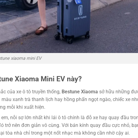
tune xiaoma mini EV
estune Xiaoma Mini EV này?
ắc của xe ô tô truyền thống,
Bestune Xiaoma
sở hữu những đườ
à màu xanh trà thanh lịch hay hồng phấn ngọt ngào, chiếc xe n
ng mỗi khi xuất hiện.
 em, nỗi sợ lớn nhất khi lái ô tô chính là đỗ xe hay quay đầu tr
 trở nên đơn giản vô cùng. Với bán kính quay đầu cực nhỏ, bạn
tại tòa nhà chỉ trong một nốt nhạc mà không cần nhờ cậy ai.