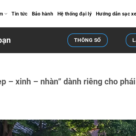
ẩm
Tin tức
Bảo hành
Hệ thống đại lý
Hướng dẫn sạc x
bạn
THÔNG SỐ
L
p – xinh – nhàn” dành riêng cho phá