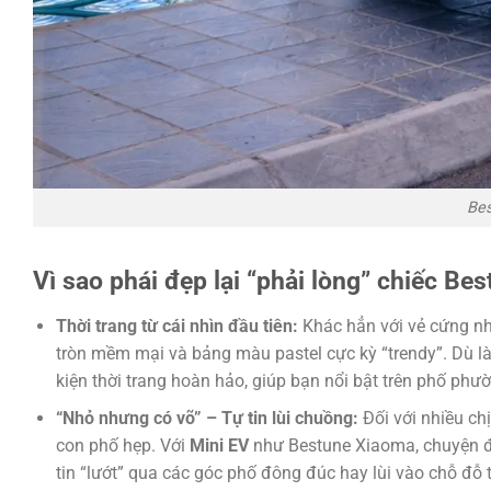
Bes
Vì sao phái đẹp lại “phải lòng” chiếc B
Thời trang từ cái nhìn đầu tiên:
Khác hẳn với vẻ cứng nh
tròn mềm mại và bảng màu pastel cực kỳ “trendy”. Dù l
kiện thời trang hoàn hảo, giúp bạn nổi bật trên phố phườ
“Nhỏ nhưng có võ” – Tự tin lùi chuồng:
Đối với nhiều chị
con phố hẹp. Với
Mini EV
như Bestune Xiaoma, chuyện đó
tin “lướt” qua các góc phố đông đúc hay lùi vào chỗ đỗ 