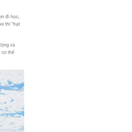
n đi học,
e thì “hạt
động và
 có thể