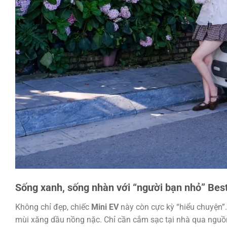
Sống xanh, sống nhàn với “người bạn nhỏ” Be
Không chỉ đẹp, chiếc
Mini EV
này còn cực kỳ “hiểu chuyện”.
mùi xăng dầu nồng nặc. Chỉ cần cắm sạc tại nhà qua nguồn 