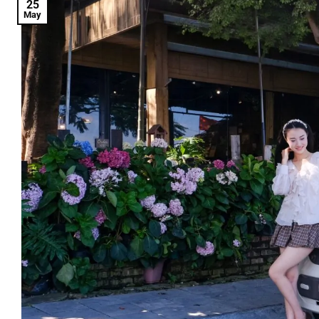
25
May