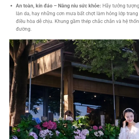
An toàn, kín đáo – Nâng niu sức khỏe:
Hãy tưởng tượng 
làn da, hay những cơn mưa bất chợt làm hỏng lớp trang
điều hòa dễ chịu. Khung gầm thép chắc chắn và hệ thốn
đường.