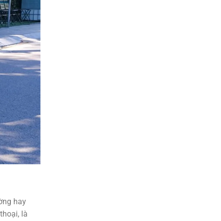
ường hay
hoại, là