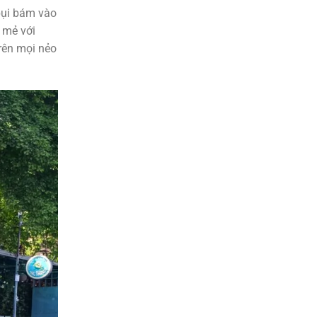
bụi bám vào
 mẻ với
rên mọi nẻo