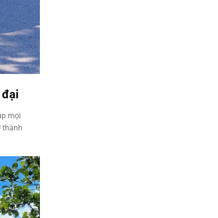
 đại
úp mọi
 thành