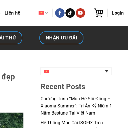
e
Liên hệ
Login
ÁI THỬ
NHẬN ƯU ĐÃI
i đẹp
Recent Posts
Chương Trình “Mùa Hè Sôi Động –
Xiaoma Summer”: Tri Ân Kỷ Niệm 1
Năm Bestune Tại Việt Nam
Hệ Thống Móc Cài ISOFIX Trên